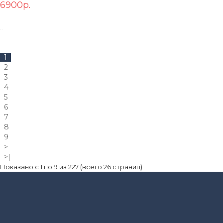
В КОРЗИНУ
6900р.
..
1
2
3
4
5
6
7
8
9
>
>|
Показано с 1 по 9 из 227 (всего 26 страниц)