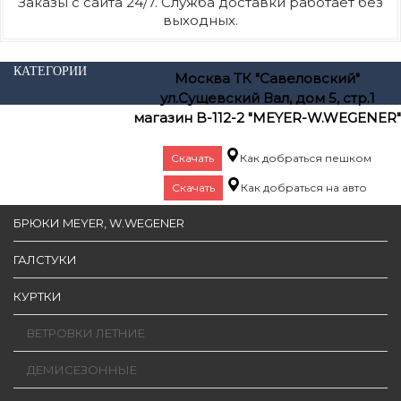
Заказы с сайта 24/7. Служба доставки работает без
выходных.
КАТЕГОРИИ
Москва ТК "Савеловский"
ул.Сущевский Вал, дом 5, стр.1
магазин B-112-2 "MEYER-W.WEGENER"
Скачать
Как добраться пешком
Скачать
Как добраться на авто
БРЮКИ MEYER, W.WEGENER
ГАЛСТУКИ
КУРТКИ
ВЕТРОВКИ ЛЕТНИЕ
ДЕМИСЕЗОННЫЕ