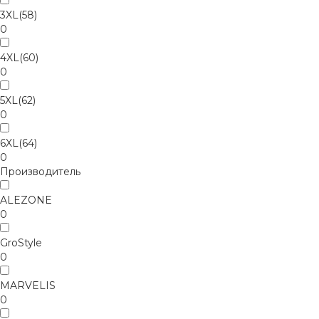
3XL(58)
0
4XL(60)
0
5XL(62)
0
6XL(64)
0
Производитель
ALEZONE
0
GroStyle
0
MARVELIS
0