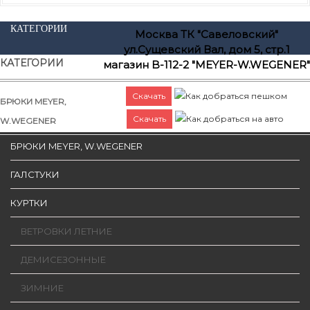
КАТЕГОРИИ
Москва ТК "Савеловский"
ул.Сущевский Вал, дом 5, стр.1
КАТЕГОРИИ
магазин B-112-2 "MEYER-W.WEGENER"
Скачать
Как добраться пешком
БРЮКИ MEYER,
Скачать
Как добраться на авто
W.WEGENER
БРЮКИ MEYER, W.WEGENER
ГАЛСТУКИ
КУРТКИ
ВЕТРОВКИ ЛЕТНИЕ
ДЕМИСЕЗОННЫЕ
ЗИМНИЕ