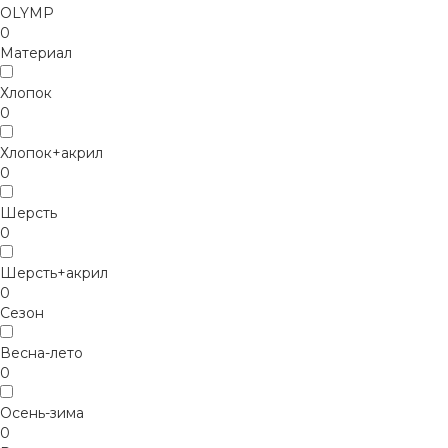
OLYMP
0
Материал
Хлопок
0
Хлопок+акрил
0
Шерсть
0
Шерсть+акрил
0
Сезон
Весна-лето
0
Осень-зима
0