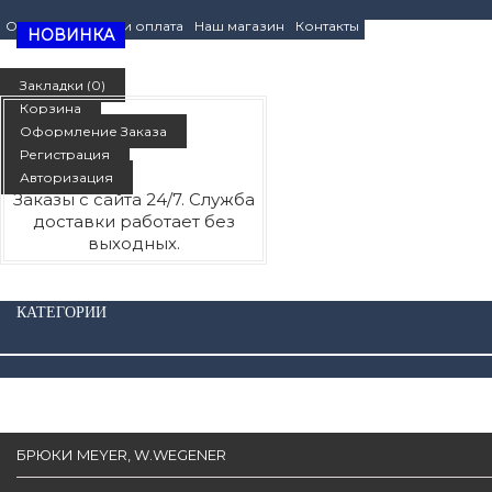
О нас
Доставка и оплата
Наш магазин
Контакты
НОВИНКА
ЛИЧНЫЙ КАБИНЕТ
Закладки (0)
Корзина
Оформление Заказа
Регистрация
Авторизация
Заказы с сайта 24/7. Служба
доставки работает без
выходных.
КАТЕГОРИИ
БРЮКИ MEYER, W.WEGENER