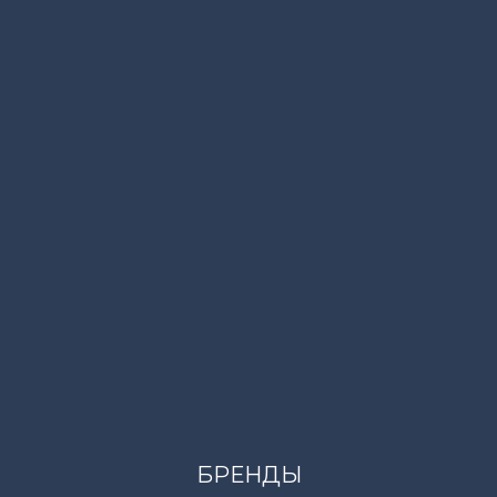
-62
 капюшоном
ELI
олнитель - 90% - пух, 10% - перо
БРЕНДЫ