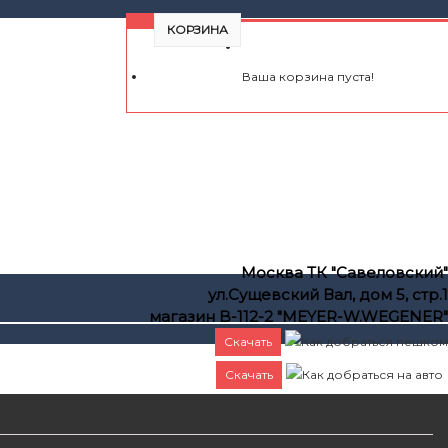
КОРЗИНА
Ваша корзина пуста!
Москва ТК "Савеловский"
ул.Сущевский Вал, дом 5, стр.1
магазин B-112-2 "MEYER-W.WEGENER"
Скачать
Как добраться пешком
Скачать
Как добраться на авто