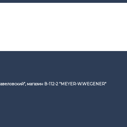
 "Савеловский", магазин В-112-2 "MEYER-W.WEGENER"