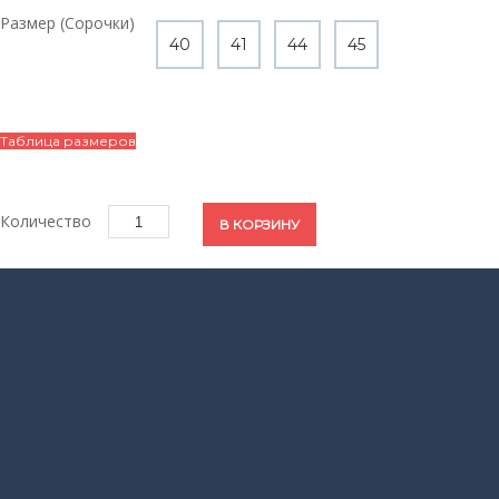
Цвет
Размер (Сорочки)
40
41
44
45
(Сорочки)
Размер
Таблица размеров
(Сорочки)
Количество
В КОРЗИНУ
ОПИСАНИЕ
ХАРАКТЕРИСТИКИ
Сорочки
Модель