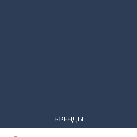
Артикул
7246/89/11
Модель
MODERN FIT Рукав LONG (69 см)
Производитель
MARVELIS
БРЕНДЫ