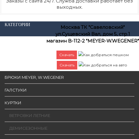
Заказы с сайта 24/7. Служба доставки работает без
выходных.
КАТЕГОРИИ
Москва ТК "Савеловский"
ул.Сущевский Вал, дом 5, стр.1
магазин B-112-2 "MEYER-W.WEGENER"
Скачать
Как добраться пешком
Скачать
Как добраться на авто
БРЮКИ MEYER, W.WEGENER
ГАЛСТУКИ
КУРТКИ
ВЕТРОВКИ ЛЕТНИЕ
ДЕМИСЕЗОННЫЕ